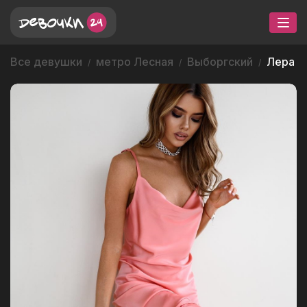
Все девушки
метро Лесная
Выборгский
Лера